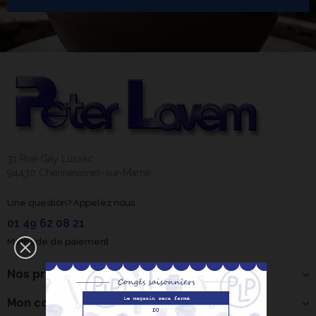
31 Rue Gay Lussac
94430 Chennevières-sur-Marne
Une question? Appelez nous
01 49 62 08 21
Méthode de paiement
Nos produits
Mon compte