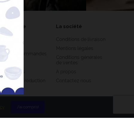
on compte
La société
formations
Conditions de livraison
rsonnelles
Mentions légales
istorique commandes
Conditions générales
oirs
de ventes
s adresses
A propos
s bons de réduction
Contactez nous
icy
J'ai compris!