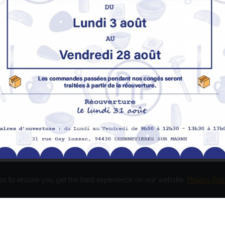
Nos produits
M
Promotions
In
pe
Nouveaux produits
H
Meilleures ventes
Av
Me
Me
es to ensure you get the best experience on our website.
Privacy Pol
és. Réalisation
EASY HIGH T