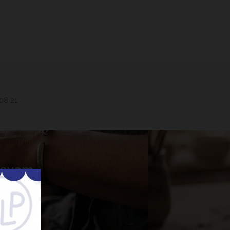
 08 21
 Lavem
nner