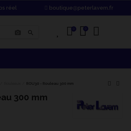
ps réel
boutique@peterlavem.fr
0
0
0
photo_camera
search
Rouleaux
ROU30 - Rouleau 300 mm
eau 300 mm