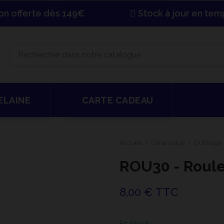
son offerte dès 149€
Stock à jour en tem
ELAINE
CARTE CADEAU
Accueil
Céramique
Outillage
ROU30 - Roul
8,00 € TTC
En Stock