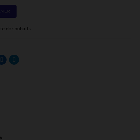
ANIER
iste de souhaits
e