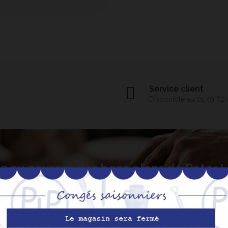
Service client
Disponible au 01 49 62
z au courant des bons plans de Peter
S’abo