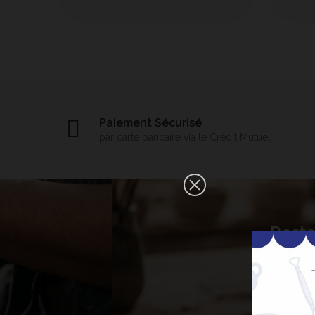
Paiement Sécurisé
par carte bancaire via le Crédit Mutuel
×
Reste
Bonjour ! Je suis votre expert IA
céramique. Comment puis-je vous
aider aujourd'hui ?