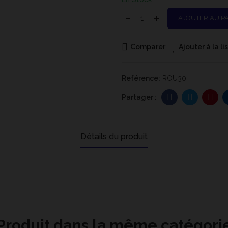
AJOUTER AU P
Comparer
Ajouter à la l
Reférence:
ROU30
Détails du produit
Produit dans la même catégori