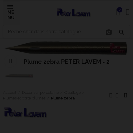
0
ME
NU
photo_camera
search
×
Bonjour ! Je suis votre expert IA céramique.
Plume zebra PETER LAVEM - 2
Comment puis-je vous aider aujourd'hui ?
Cliquer pour agrandir
Accueil
Décor sur porcelaine
Outillage
Plumes et porte plumes
Plume zebra