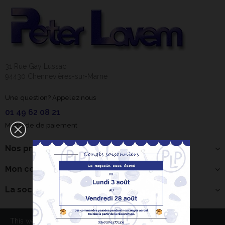
31 Rue Gay Lussac
94430 Chennevières-sur-Marne
Une question? Appelez nous
01 49 62 08 21
Méthode de paiement
Nos produits
Mon compte
La société
Bonjour ! Je suis
votre expert IA
céramique.
×
Comment puis-je
This website use cookies to ensure you get the best
vous aider