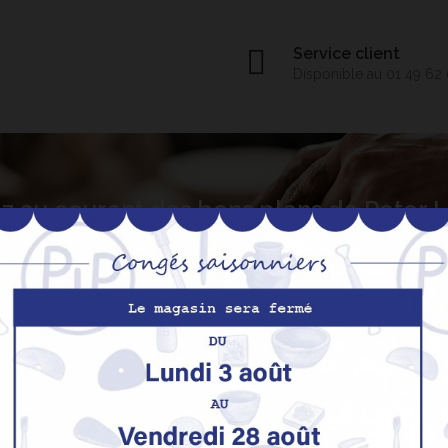
Service client
Disponible au 01 49 62
z au courant des bons plans de Peter
S’abo
Nos produits
M