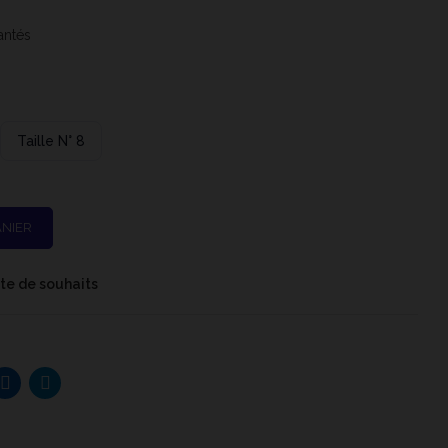
antés
Taille N° 8
ANIER
iste de souhaits
8071 - N° 4