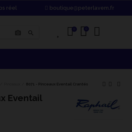
ps réel
boutique@peterlavem.fr
0
0
0
photo_camera
search
Pinceaux
8071 - Pinceaux Eventail Crantés
x Eventail