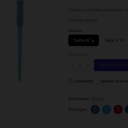
Pinceaux synthétique éventail cr
Série Symbiose
Pinceaux
Taille N° 4
Taille N° 6
Disponible
AJOUTER AU P
Comparer
Ajouter à la l
Reférence:
8071/4
1
Série 