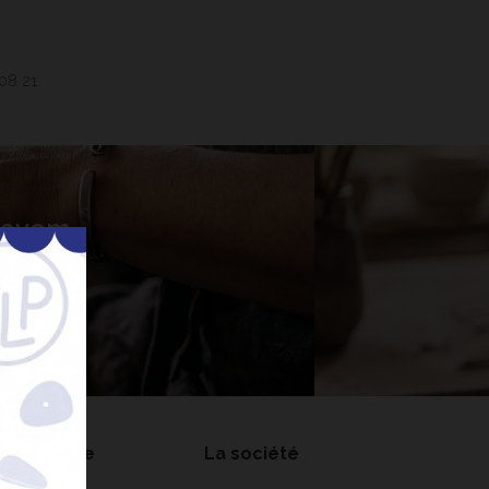
 08 21
 Lavem
nner
on compte
La société