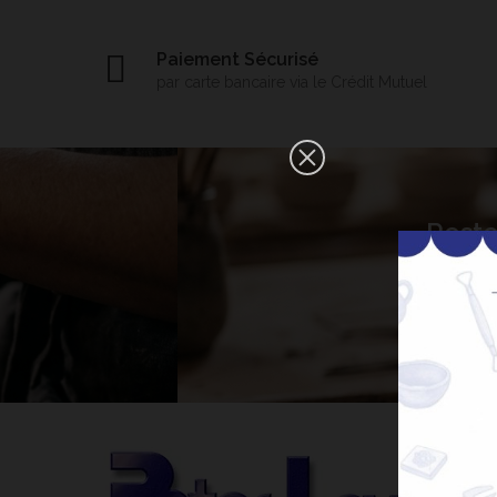
Paiement Sécurisé
par carte bancaire via le Crédit Mutuel
×
Reste
Bonjour ! Je suis votre expert IA
céramique. Comment puis-je vous
aider aujourd'hui ?