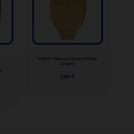
PIN70 - Pinceau Plat En Poil De
PIN
Chèvre
x
7,50 €