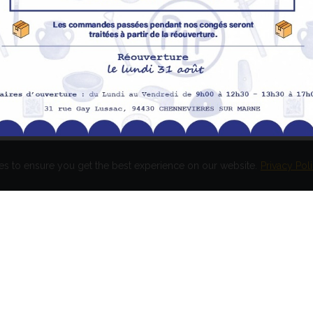
Promotions
In
pe
Nouveaux produits
H
Meilleures ventes
Av
Me
Me
es to ensure you get the best experience on our website.
Privacy Pol
és. Réalisation
EASY HIGH T