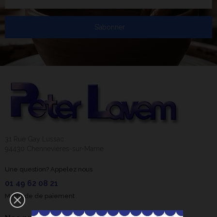
S’abonner
31 Rue Gay Lussac
94430 Chennevières-sur-Marne
Une question? Appelez nous
01 49 62 08 21
Méthode de paiement