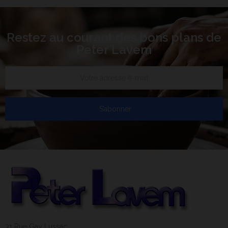
Restez au courant des bons plans de
Peter Lavem
S’abonner
31 Rue Gay Lussac