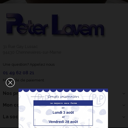
31 Rue Gay Lussac
94430 Chennevières-sur-Marne
Une question? Appelez nous
01 49 62 08 21
Méthode de paiement
Nos produits
Mon compte
La société
Bonjour ! Je suis
votre expert IA
céramique.