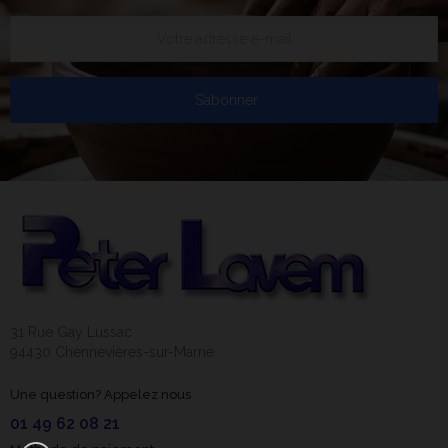
S’abonner
31 Rue Gay Lussac
94430 Chennevières-sur-Marne
Une question? Appelez nous
01 49 62 08 21