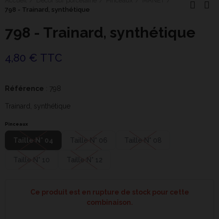
Accueil
Décor sur porcelaine
Pinceaux
MANET
798 - Trainard, synthétique
798 - Trainard, synthétique
4,80 € TTC
Référence
: 798
Trainard, synthétique
Pinceaux
Taille N° 04
Taille N° 06
Taille N° 08
Taille N° 10
Taille N° 12
Ce produit est en rupture de stock pour cette
combinaison.