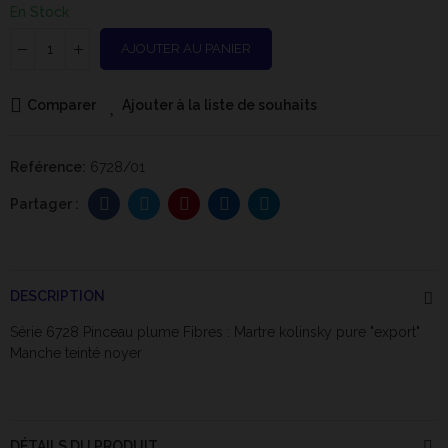
En Stock
AJOUTER AU PANIER
Comparer
Ajouter à la liste de souhaits
Reférence:
6728/01
DESCRIPTION
Série 6728 Pinceau plume Fibres : Martre kolinsky pure "export"
Manche teinté noyer
DÉTAILS DU PRODUIT