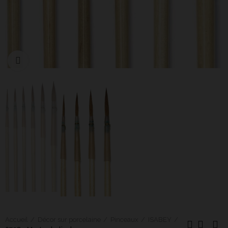
Cliquer pour agrandir
Accueil
Décor sur porcelaine
Pinceaux
ISABEY