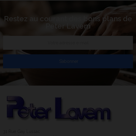
Restez au courant des bons plans de
Peter Lavem
S’abonner
31 Rue Gay Lussac