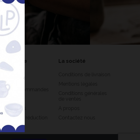
nner
on compte
La société
formations
Conditions de livraison
rsonnelles
Mentions légales
istorique commandes
Conditions générales
oirs
de ventes
s adresses
A propos
s bons de réduction
Contactez nous