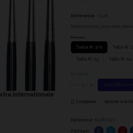
Référence
: 6228
Martre kolinsky pure extra intern
Pinceaux
Taille N° 3/0
Taille N° 
Taille N° 03
Taille N° 04
En Stock
AJOUTER AU P
xtra internationale
Comparer
Ajouter à la l
Reférence:
6228/03.0