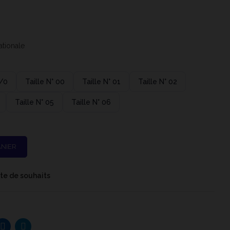
ationale
2/0
Taille N° 00
Taille N° 01
Taille N° 02
Taille N° 05
Taille N° 06
ANIER
iste de souhaits