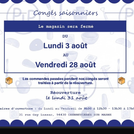
S’abo
Nos produits
M
Promotions
In
pe
Nouveaux produits
H
Meilleures ventes
Av
Me
Me