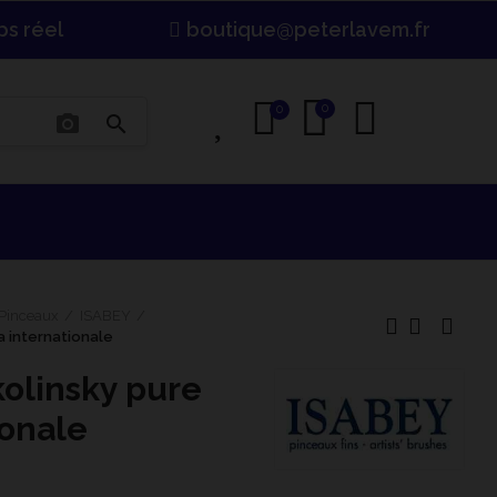
ps réel
boutique@peterlavem.fr
0
0
0
photo_camera
search
Pinceaux
ISABEY
a internationale
kolinsky pure
ionale