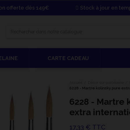
son offerte dès 149€
Stock à jour en tem
ELAINE
CARTE CADEAU
Accueil
Décor sur porcelaine
6228 - Martre kolinsky pure extr
6228 - Martre 
extra internat
17,33 € TTC