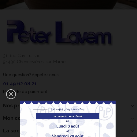
31 Rue Gay Lussac
94430 Chennevières-sur-Marne
Une question? Appelez nous
01 49 62 08 21
Méthode de paiement
Nos produits
Mon compte
La société
Bonjour ! Je suis
votre expert IA