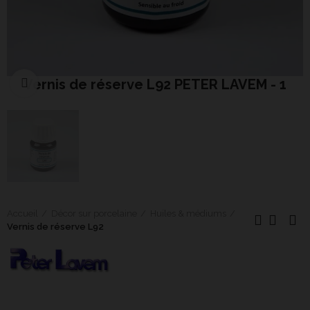
Vernis de réserve L92 PETER LAVEM - 1
Cliquer pour agrandir
Accueil
Décor sur porcelaine
Huiles & médiums
Vernis de réserve L92