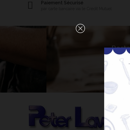
Paiement Sécurisé
par carte bancaire via le Crédit Mutuel
×
Reste
Bonjour ! Je suis votre expert IA
céramique. Comment puis-je vous
aider aujourd'hui ?