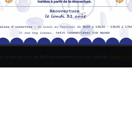
H
Meilleures ventes
Av
Me
Me
es to ensure you get the best experience on our website.
Privacy Pol
és. Réalisation
EASY HIGH T