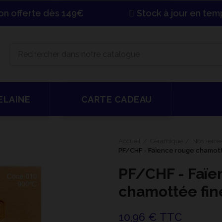
son offerte dès 149€
Stock à jour en tem
ELAINE
CARTE CADEAU
Accueil
Céramique
Nos Terre
PF/CHF - Faïence rouge chamott
PF/CHF - Faïe
chamottée fin
10,96 € TTC