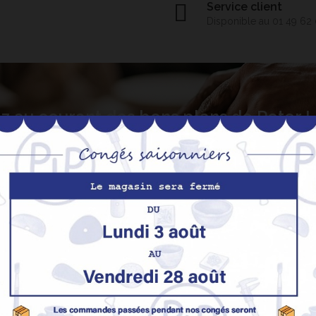
Service client
Disponible au 01 49 62
z au courant des bons plans de Peter
S’abo
Nos produits
M
Promotions
In
pe
Nouveaux produits