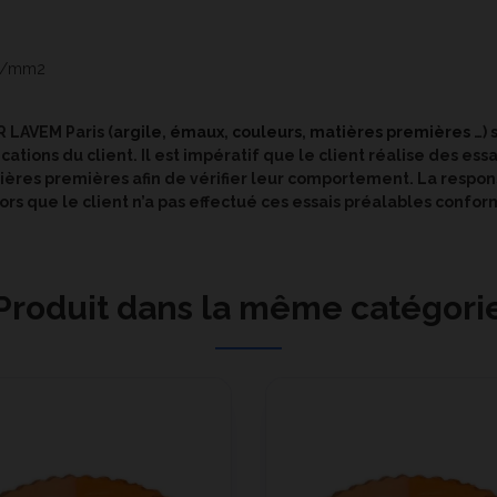
 N/mm2
 LAVEM Paris (
argile
,
émaux
,
couleurs
,
matières premières
…) 
ions du client. Il est impératif que le client réalise des essai
ères premières afin de vérifier leur comportement. La respon
rs que le client n’a pas effectué ces essais préalables confor
Produit dans la même catégori