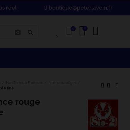
ps réel
boutique@peterlavem.fr
0
0
0
photo_camera
search
s
Nos Terres à Faïences
Faïences rouges
ée fine
nce rouge
e