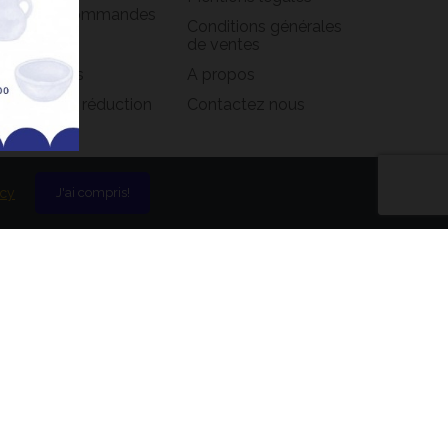
istorique commandes
Conditions générales
oirs
de ventes
s adresses
A propos
s bons de réduction
Contactez nous
icy
J'ai compris!