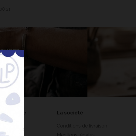
 08 21
 Lavem
nner
on compte
La société
formations
Conditions de livraison
rsonnelles
Mentions légales