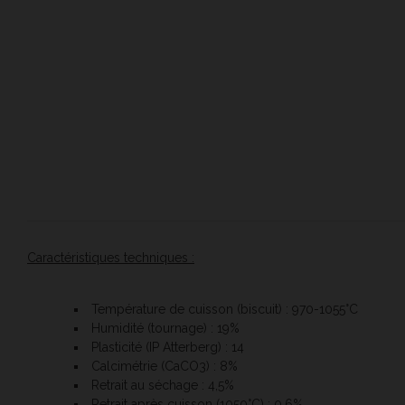
Caractéristiques techniques :
Température de cuisson (biscuit) : 970-1055°C
Humidité (tournage) : 19%
Plasticité (IP Atterberg) : 14
Calcimétrie (CaCO3) : 8%
Retrait au séchage : 4,5%
Retrait après cuisson (1050°C) : 0,6%