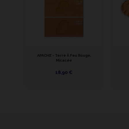
tta
APACHE - Terre À Feu Rouge,
Micacée
18,90 €