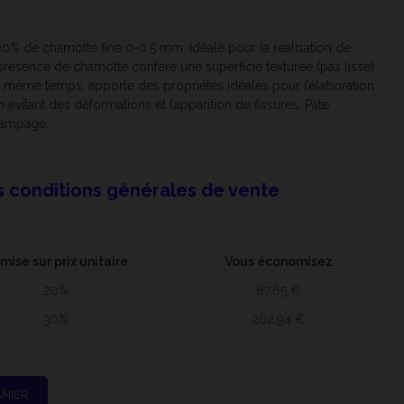
% de chamotte fine 0-0.5 mm. Idéale pour la réalisation de
présence de chamotte confère une superficie texturée (pas lisse)
en même temps, apporte des propriétés idéales pour l’élaboration
n évitant des déformations et l’apparition de fissures. Pâte
tampage.
s conditions générales de vente
mise sur prix unitaire
Vous économisez
20%
87,65 €
ain de 12,5 kg
30%
262,94 €
ANIER