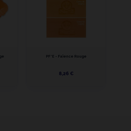
ge
PF*E - Faïence Rouge
FA
8,26 €