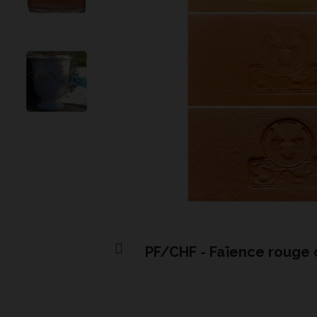
Cliquer pour agrandir
PF/CHF - Faïence rouge 