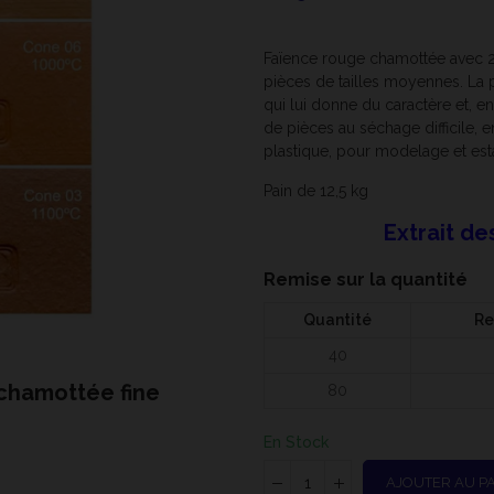
Faïence rouge chamottée avec 20
pièces de tailles moyennes. La 
qui lui donne du caractère et, 
de pièces au séchage difficile, e
plastique, pour modelage et es
Pain de 12,5 kg
Extrait de
Remise sur la quantité
Quantité
Re
40
chamottée fine
PF/CHF - P
80
En Stock
AJOUTER AU P