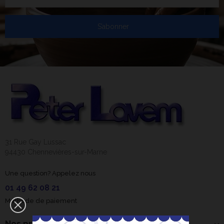
S’abonner
31 Rue Gay Lussac
94430 Chennevières-sur-Marne
Une question? Appelez nous
01 49 62 08 21
Méthode de paiement
Nos produits