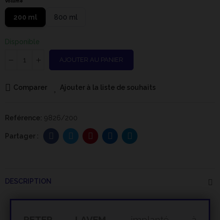
Volume
200 ml
800 ml
Disponible
AJOUTER AU PANIER
Comparer
Ajouter à la liste de souhaits
Reférence:
9826/200
DESCRIPTION
PETER LAVEM
, implanté à