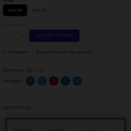
Volume
200 ml
800 ml
Disponible
AJOUTER AU PANIER
Comparer
Ajouter à la liste de souhaits
Reférence:
9820/200
DESCRIPTION
PETER LAVEM
, implanté à