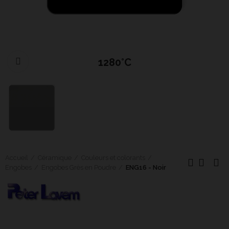
1280°C
Cliquer pour agrandir
Accueil
Céramique
Couleurs et colorants
Engobes
Engobes Grès en Poudre
ENG16 - Noir