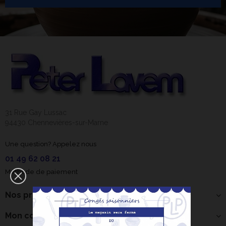
31 Rue Gay Lussac
94430 Chennevières-sur-Marne
Une question? Appelez nous
01 49 62 08 21
Méthode de paiement
Nos produits
Mon compte