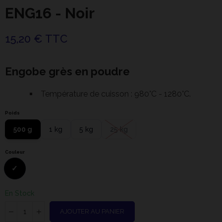
ENG16 - Noir
15,20 € TTC
Engobe grès en poudre
Température de cuisson : 980°C - 1280°C.
Poids
500 g
1 kg
5 kg
25 kg
Couleur
En Stock
AJOUTER AU PANIER