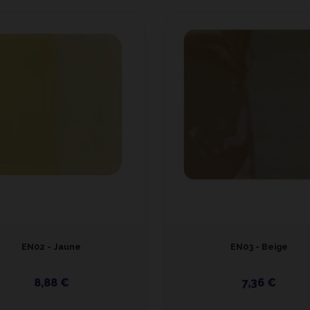
EN02 - Jaune
EN03 - Beige
8,88 €
7,36 €