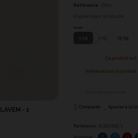
Référence
: EN01
Engobe blanc en poudre
Poids
1 kg
5 kg
25 kg
Ce produit est
Intéressé par ce produit
Comparer
Ajouter à la l
 LAVEM - 1
Reférence:
AUBAGNE/1