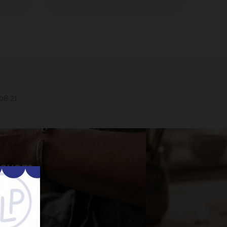
 08 21
 Lavem
nner