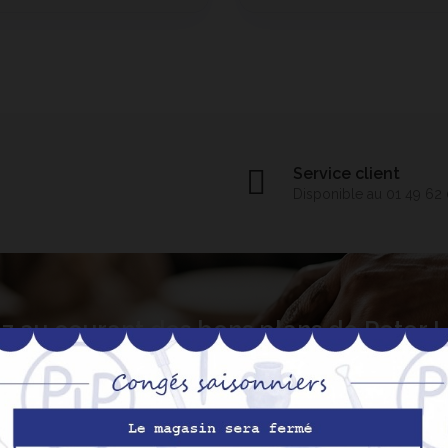
Service client
Disponible au 01 49 62
z au courant des bons plans de Peter
S’abo