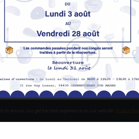
Nos produits
M
Promotions
In
pe
Nouveaux produits
H
Meilleures ventes
Av
Me
Me
es to ensure you get the best experience on our website.
Privacy Pol
és. Réalisation
EASY HIGH T