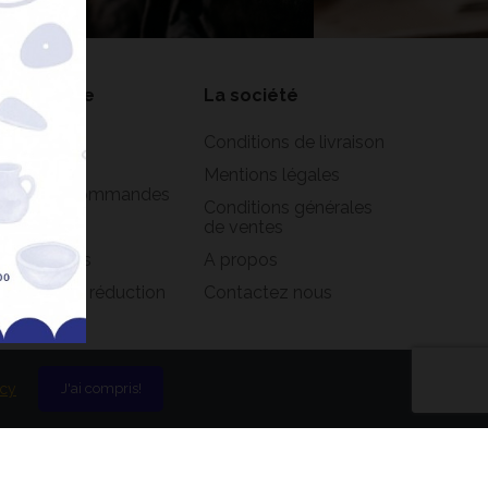
on compte
La société
formations
Conditions de livraison
rsonnelles
Mentions légales
istorique commandes
Conditions générales
oirs
de ventes
s adresses
A propos
s bons de réduction
Contactez nous
icy
J'ai compris!