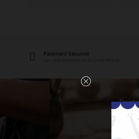
Paiement Sécurisé
par carte bancaire via le Crédit Mutuel
×
Reste
Bonjour ! Je suis votre expert IA
céramique. Comment puis-je vous
aider aujourd'hui ?