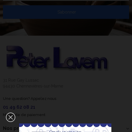
S’abonner
31 Rue Gay Lussac
94430 Chennevières-sur-Marne
Une question? Appelez nous
01 49 62 08 21
Méthode de paiement
Nos produits