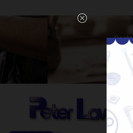
×
Reste
Bonjour ! Je suis votre expert IA
céramique. Comment puis-je vous
aider aujourd'hui ?
31 Rue Gay Lussac