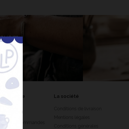
 Lavem
nner
on compte
La société
formations
Conditions de livraison
rsonnelles
Mentions légales
istorique commandes
Conditions générales