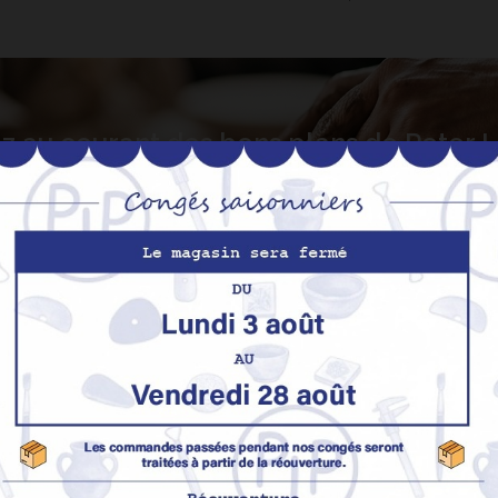
z au courant des bons plans de Peter
S’abo
Nos produits
M
Promotions
In
pe
Nouveaux produits
H
Meilleures ventes