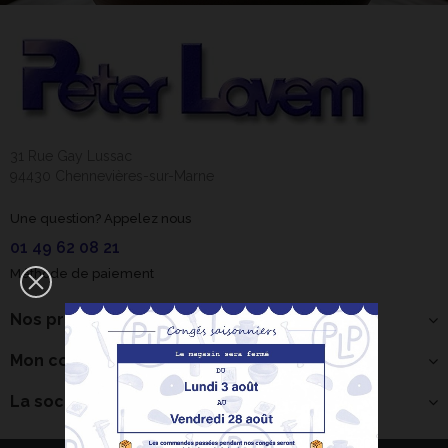
31 Rue Gay Lussac
94430 Chennevières-sur-Marne
Une question? Appelez nous
01 49 62 08 21
Méthode de paiement
Nos produits
Mon compte
La société
Bonjour ! Je suis
votre expert IA
céramique.
×