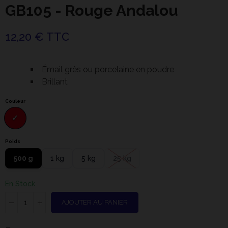
GB105 - Rouge Andalou
12,20 € TTC
Émail grès ou porcelaine en poudre
Brillant
Couleur
Poids
500 g
1 kg
5 kg
25 kg
En Stock
AJOUTER AU PANIER