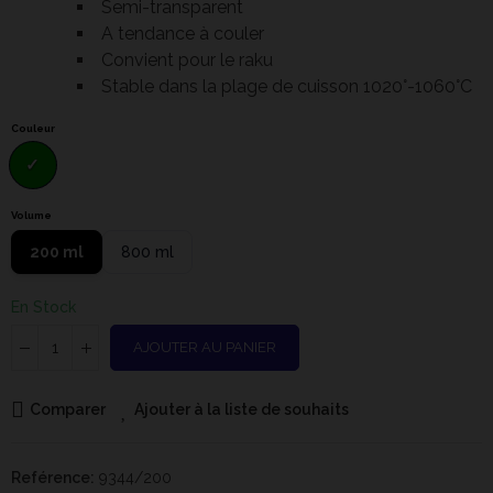
Semi-transparent
A tendance à couler
Convient pour le raku
Stable dans la plage de cuisson 1020°-1060°C
Couleur
Volume
200 ml
800 ml
En Stock
AJOUTER AU PANIER
Comparer
Ajouter à la liste de souhaits
Reférence:
9344/200