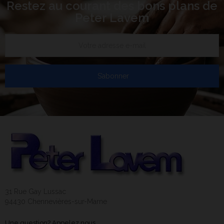
Restez au courant des bons plans de
Peter Lavem
S’abonner
31 Rue Gay Lussac
94430 Chennevières-sur-Marne
Une question? Appelez nous