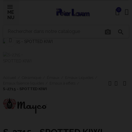
0
ME
NU
photo_camera
search
×
Cliquer pour agrandir
Bonjour ! Je suis votre expert IA céramique.
Comment puis-je vous aider aujourd'hui ?
Accueil
Céramique
Émaux
Emaux Liquides
Emaux faïence liquides
Emaux à effets
S-2715 - SPOTTED KIWI