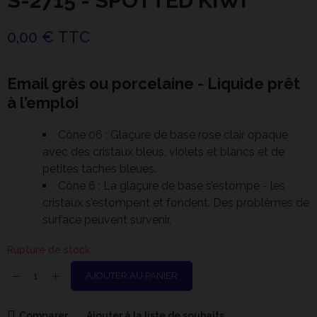
S-2715 - SPOTTED KIWI
0,00 € TTC
Email grès ou porcelaine - Liquide prêt
à l’emploi
Cône 06 : Glaçure de base rose clair opaque
avec des cristaux bleus, violets et blancs et de
petites taches bleues.
Cône 6 : La glaçure de base s’estompe - les
cristaux s’estompent et fondent. Des problèmes de
surface peuvent survenir.
Rupture de stock
AJOUTER AU PANIER
Comparer
Ajouter à la liste de souhaits