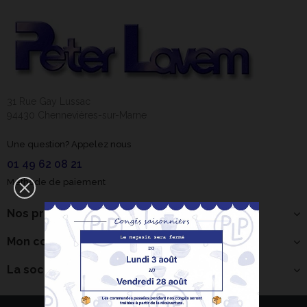
31 Rue Gay Lussac
94430 Chennevières-sur-Marne
Une question? Appelez nous
01 49 62 08 21
Méthode de paiement
Nos produits
Mon compte
La société
Bonjour ! Je suis
votre expert IA
céramique.
×
Comment puis-je