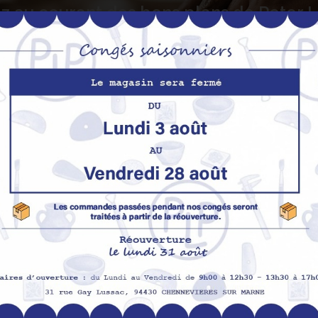
z au courant des bons plans de Peter
S’abo
Nos produits
M
Promotions
In
pe
Nouveaux produits
H
Meilleures ventes
Av
Me
Me