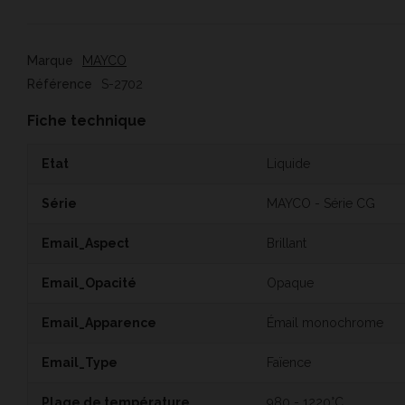
Marque
MAYCO
Référence
S-2702
Fiche technique
Etat
Liquide
Série
MAYCO - Série CG
Email_Aspect
Brillant
Email_Opacité
Opaque
Email_Apparence
Émail monochrome
Email_Type
Faïence
Plage de température
980 - 1220°C