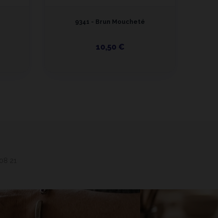
9341 - Brun Moucheté
9
10,50 €
 08 21