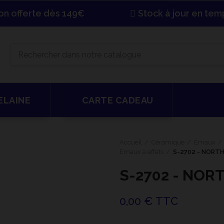
son offerte dès 149€
Stock à jour en tem
ELAINE
CARTE CADEAU
Accueil
Céramique
Émaux
Emaux à effets
S-2702 - NORT
S-2702 - NOR
0,00 € TTC