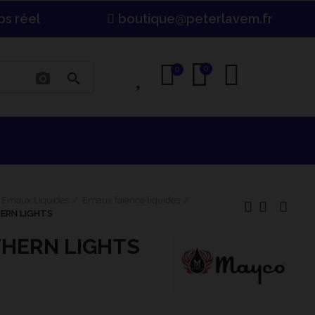
ps réel
boutique@peterlavem.fr
0
0
0
photo_camera
search
Emaux Liquides
Emaux faïence liquides
HERN LIGHTS
THERN LIGHTS