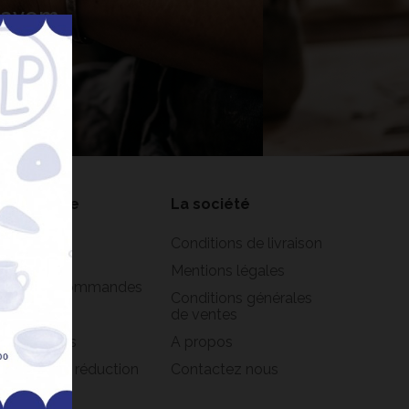
 Lavem
nner
on compte
La société
formations
Conditions de livraison
rsonnelles
Mentions légales
istorique commandes
Conditions générales
oirs
de ventes
s adresses
A propos
s bons de réduction
Contactez nous