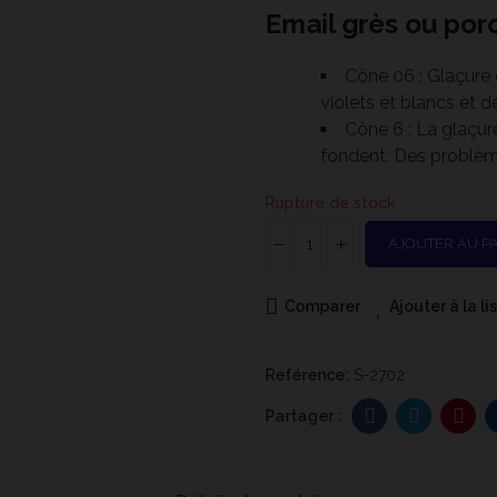
Email grès ou porc
Cône 06 : Glaçure 
violets et blancs et d
Cône 6 : La glaçur
fondent. Des problèm
Rupture de stock
AJOUTER AU P
Comparer
Ajouter à la l
Reférence:
S-2702