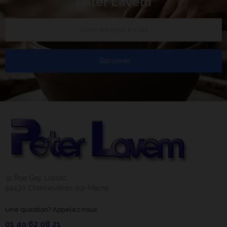
Peter Lavem
S’abonner
31 Rue Gay Lussac
94430 Chennevières-sur-Marne
Une question? Appelez nous
01 49 62 08 21