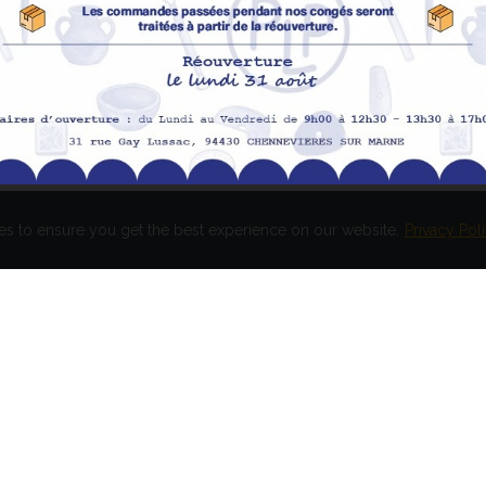
Meilleures ventes
Av
Me
Me
es to ensure you get the best experience on our website.
Privacy Pol
és. Réalisation
EASY HIGH T