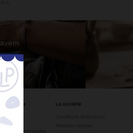
 08 21
 Lavem
nner
on compte
La société
formations
Conditions de livraison
rsonnelles
Mentions légales
istorique commandes