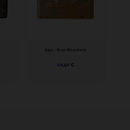
9341 - Brun Moucheté
9
10,50 €