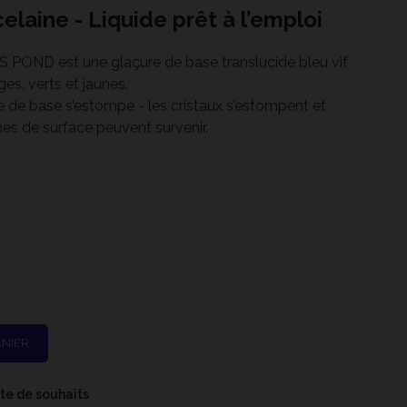
elaine - Liquide prêt à l’emploi
 POND est une glaçure de base translucide bleu vif
es, verts et jaunes.
e de base s’estompe - les cristaux s’estompent et
es de surface peuvent survenir.
5 - Cône 6
ANIER
iste de souhaits