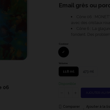
Email grès ou porc
Cône 06 : MONET’S
avec des cristaux roug
Cône 6 : La glaçur
fondent. Des problèm
Couleur
Volume
118 ml
473 ml
Disponible
e 06
CG-98
AJOUTER AU P
Comparer
Ajouter à la l