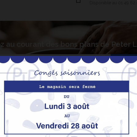
Disponible au 01 49 62
z au courant des bons plans de Peter
S’abo
Nos produits
M
Promotions
In
pe
Nouveaux produits
H