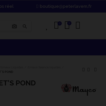
ps réel
boutique@peterlavem.fr
0
0
0
photo_camera
search
Emaux Liquides
Emaux faïence liquides
T’S POND
ET’S POND