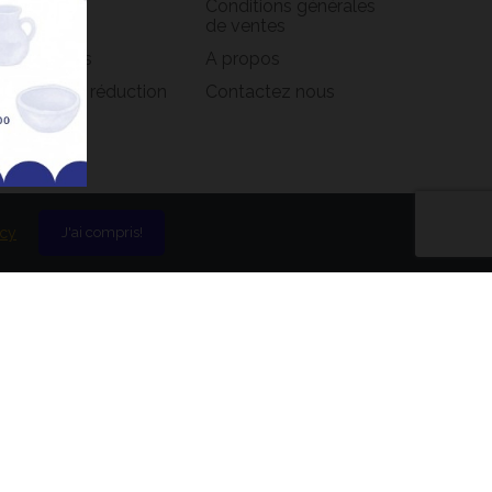
Conditions générales
oirs
de ventes
s adresses
A propos
s bons de réduction
Contactez nous
icy
J'ai compris!