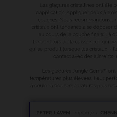
Les glaçures cristallines ont été
d’application. Appliquer deux à troi
couches. Nous recommandons une b
cristaux ont tendance à se déposer da
au cours de la couche finale. Là où
fondent lors de la cuisson, ce qui p
qui se produit lorsque les cristaux « f
contact avec des aliments, n
Les glaçures Jungle Gems™ ont é
températures plus élevées. Leur perfo
à couler à des températures plus élev
PETER LAVEM
, implanté à
CHENN