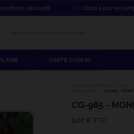
son offerte dès 149€
Stock à jour en tem
ELAINE
CARTE CADEAU
Accueil
Céramique
Émaux
Emaux à effets
CG-985 - MONE
CG-985 - MON
9,00 € TTC