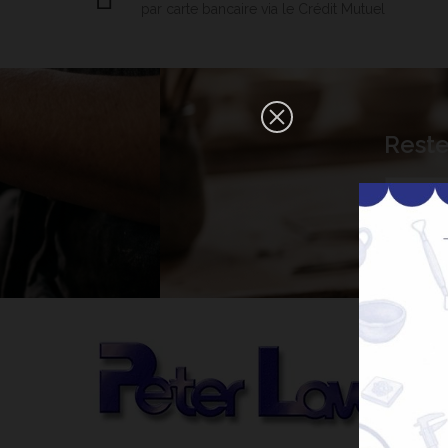
par carte bancaire via le Crédit Mutuel
×
Reste
Bonjour ! Je suis votre expert IA
céramique. Comment puis-je vous
aider aujourd'hui ?