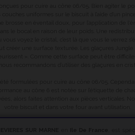
 conçues pour cuire au cône 06/05. Bien agiter le 
s couches uniformes sur le biscuit à l’aide d’un pince
rosse en éventail doux, pour l’application de l'
ns le bocal en raison de leur poids. Une redistribu
 vous voyez le cristal, c’est là que vous le verrez s’
eut créer une surface texturée. Les glaçures Jung
leurissent ». Comme cette surface peut être difficil
ous recommandons d’utiliser des glaçures en cristal
té formulées pour cuire au cône 06/05. Cependant
rmance au cône 6 est notée sur l’étiquette de cha
ées, alors faites attention aux pièces verticales
votre biscuit et dans votre four avant utilisation.
EVIERES SUR MARNE
en
Ile De France
, est spéc