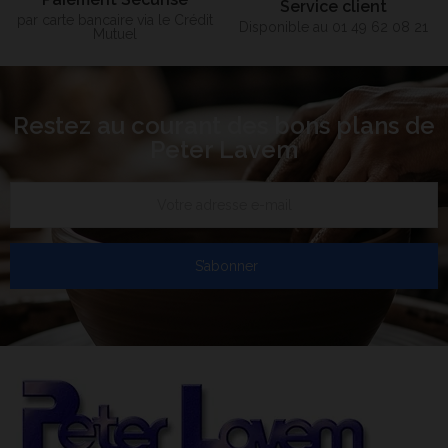
Service client
par carte bancaire via le Crédit
Disponible au 01 49 62 08 21
Mutuel
Restez au courant des bons plans de
Peter Lavem
S’abonner