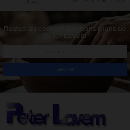
Disponible au 01 49 62 08 21
Mutuel
Restez au courant des bons plans de
Peter Lavem
S’abonner