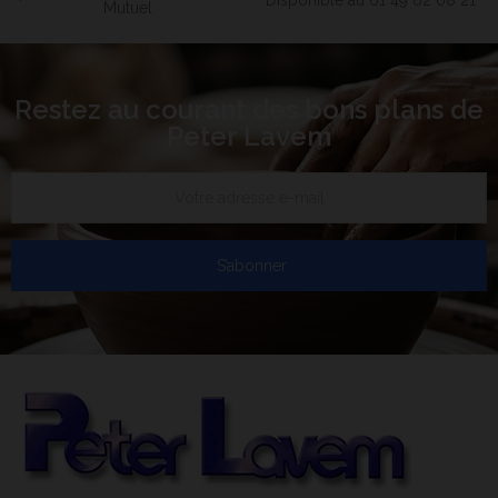
Disponible au 01 49 62 08 21
Mutuel
Restez au courant des bons plans de
Peter Lavem
S’abonner