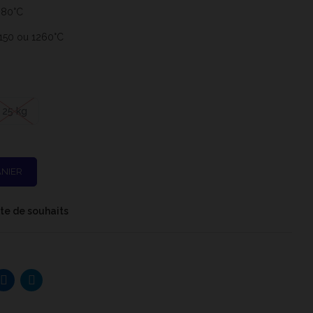
080°C
 1150 ou 1260°C
25 kg
ANIER
iste de souhaits
uisson 1250°C