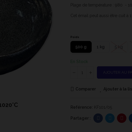
Plage de température : 980 - 1
Cet émail peut aussi être cuit à
Poids
500 g
1 kg
5 kg
En Stock
AJOUTER AU P
Comparer
Ajouter à la l
 1020°C
KF101 - C
Reférence:
KF101/05