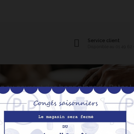
Service client
Disponible au 01 49 62
z au courant des bons plans de Peter
S’abo