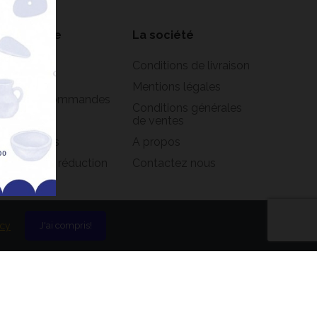
on compte
La société
formations
Conditions de livraison
rsonnelles
Mentions légales
istorique commandes
Conditions générales
oirs
de ventes
s adresses
A propos
s bons de réduction
Contactez nous
icy
J'ai compris!