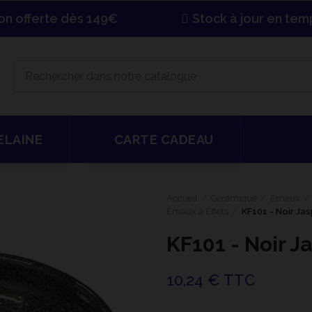
son offerte dès 149€
Stock à jour en tem
ELAINE
CARTE CADEAU
Accueil
Céramique
Émaux
Emaux à Effets
KF101 - Noir Ja
KF101 - Noir J
10,24 € TTC