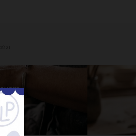
 08 21
 Lavem
nner