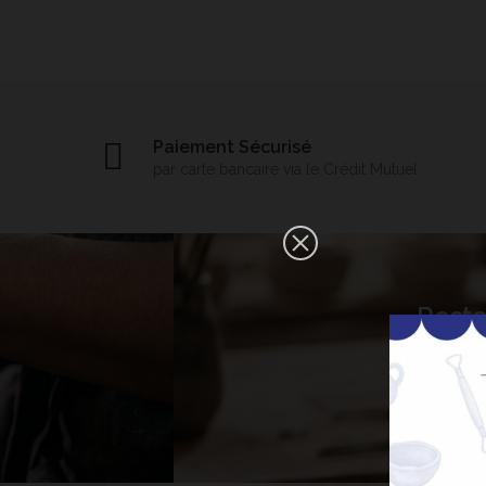
Paiement Sécurisé
par carte bancaire via le Crédit Mutuel
×
Reste
Bonjour ! Je suis votre expert IA
céramique. Comment puis-je vous
aider aujourd'hui ?