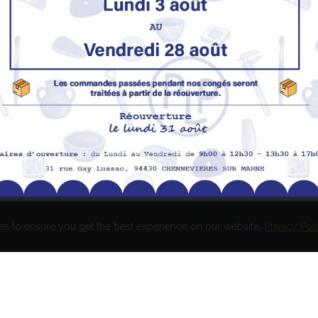
Nos produits
M
Promotions
In
pe
Nouveaux produits
H
Meilleures ventes
Av
Me
Me
es to ensure you get the best experience on our website.
Privacy Pol
és. Réalisation
EASY HIGH T