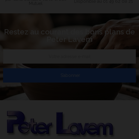
Disponible au 01 49 62 08 21
Mutuel
Restez au courant des bons plans de
Peter Lavem
S’abonner