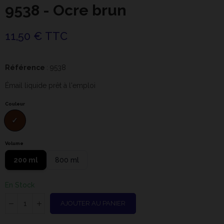
9538 - Ocre brun
11,50 € TTC
Référence
: 9538
Émail liquide prêt à l'emploi
Couleur
Volume
200 ml
800 ml
En Stock
AJOUTER AU PANIER