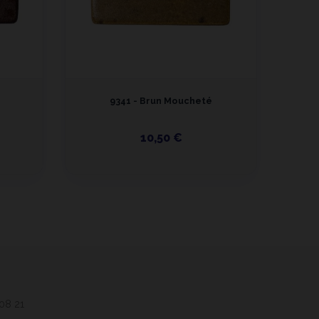
9341 - Brun Moucheté
9
10,50 €
 08 21