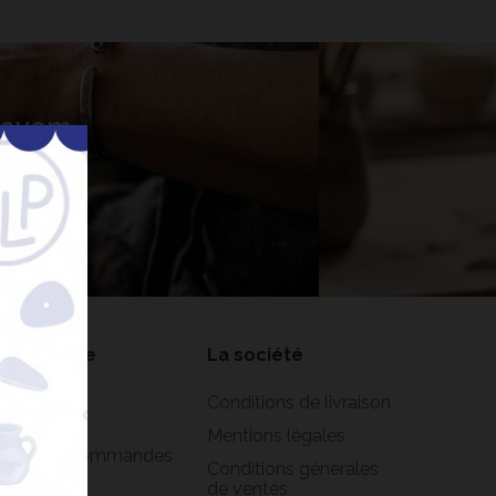
 Lavem
nner
on compte
La société
formations
Conditions de livraison
rsonnelles
Mentions légales
istorique commandes
Conditions générales
oirs
de ventes