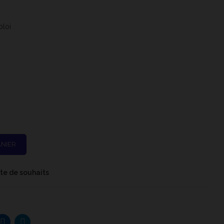
mploi
ANIER
iste de souhaits