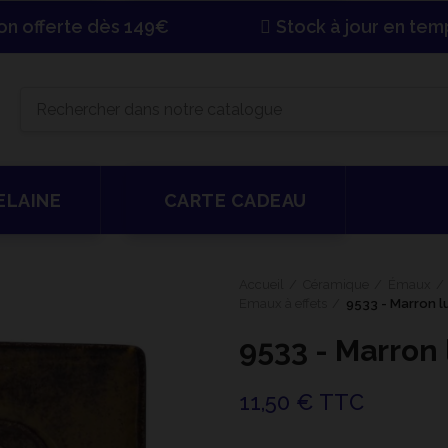
son offerte dès 149€
Stock à jour en tem
ELAINE
CARTE CADEAU
Accueil
Céramique
Émaux
Emaux à effets
9533 - Marron l
9533 - Marron 
11,50 € TTC