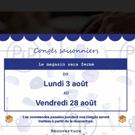
z au courant des bons plans de Peter
S’abo
Nos produits
M
Promotions
In
pe
Nouveaux produits
H
Meilleures ventes
Av