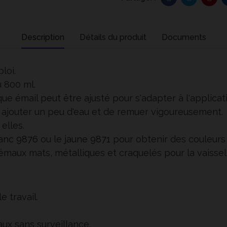
Description
Détails du produit
Documents
loi.
u 800 ml.
ue émail peut être ajusté pour s'adapter à l'applicat
 d'y ajouter un peu d'eau et de remuer vigoureusement.
elles.
anc 9876
ou le
jaune 9871
pour obtenir des couleurs 
émaux mats, métalliques et craquelés pour la vaissel
 travail.
aux sans surveillance.