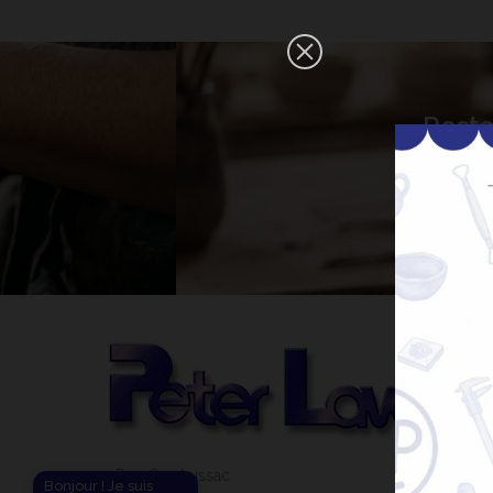
×
Reste
Bonjour ! Je suis votre expert IA
céramique. Comment puis-je vous
aider aujourd'hui ?
31 Rue Gay Lussac
Bonjour ! Je suis