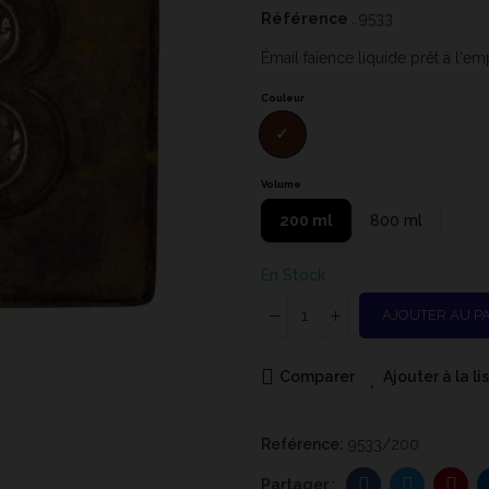
Référence
: 9533
Émail faïence liquide prêt à l'e
Couleur
Volume
200 ml
800 ml
En Stock
AJOUTER AU P
Comparer
Ajouter à la l
Reférence:
9533/200