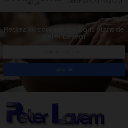
Disponible au 01 49 62 08 21
Mutuel
Restez au courant des bons plans de
Peter Lavem
S’abonner