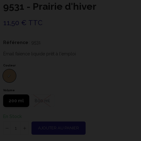
9531 - Prairie d'hiver
11,50 € TTC
Référence
: 9531
Émail faïence liquide prêt à l'emploi
Couleur
Volume
200 ml
800 ml
En Stock
AJOUTER AU PANIER