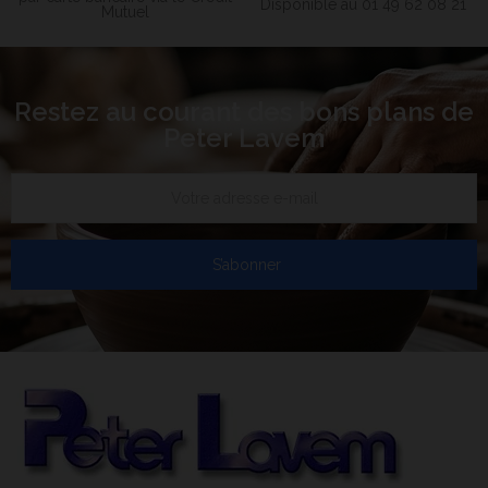
Disponible au 01 49 62 08 21
Mutuel
Restez au courant des bons plans de
Peter Lavem
S’abonner