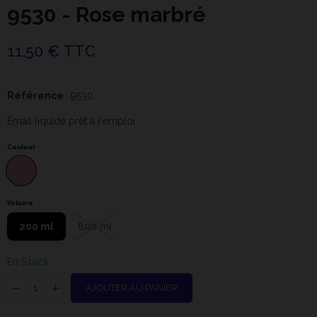
9530 - Rose marbré
11,50 € TTC
Référence
: 9530
Émail liquide prêt à l'emploi
Couleur
Volume
200 ml
800 ml
En Stock
AJOUTER AU PANIER