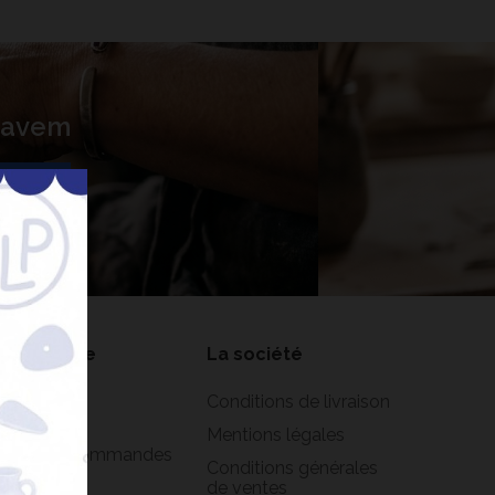
 Lavem
nner
on compte
La société
formations
Conditions de livraison
rsonnelles
Mentions légales
istorique commandes
Conditions générales
oirs
de ventes