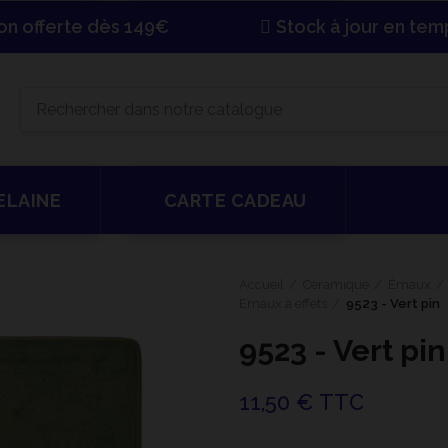
son offerte dès 149€
Stock à jour en tem
ELAINE
CARTE CADEAU
Accueil
Céramique
Émaux
Emaux à effets
9523 - Vert pin
9523 - Vert pin
11,50 € TTC