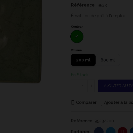
Référence
: 9523
Émail liquide prêt à l'emploi
Couleur
Volume
200 ml
800 ml
En Stock
AJOUTER AU P
Comparer
Ajouter à la l
Reférence:
9523/200