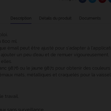
Description
Détails du produit
Documents
loi.
u 800 ml.
ue émail peut être ajusté pour s'adapter à l'applicat
 d'y ajouter un peu d'eau et de remuer vigoureusement.
elles.
anc 9876
ou le
jaune 9871
pour obtenir des couleurs 
émaux mats, métalliques et craquelés pour la vaissel
 travail.
aux sans surveillance.