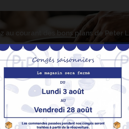
z au courant des bons plans de Peter
S’abo
Nos produits
M
Promotions
In
pe
Nouveaux produits
H
Meilleures ventes
Av