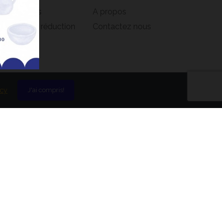
s adresses
A propos
s bons de réduction
Contactez nous
icy
J'ai compris!