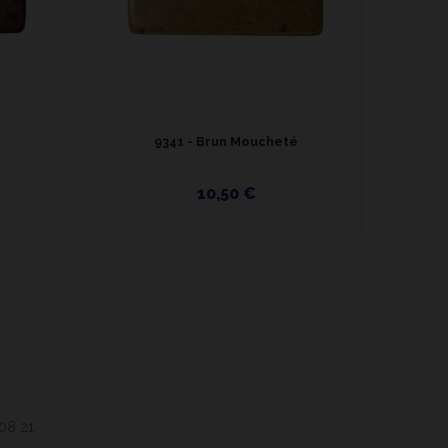
9341 - Brun Moucheté
9
10,50 €
 08 21