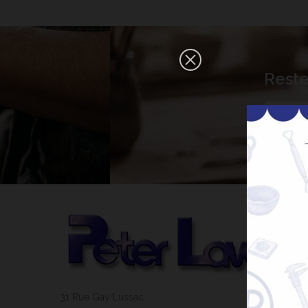
×
Reste
Bonjour ! Je suis votre expert IA
céramique. Comment puis-je vous
aider aujourd'hui ?
31 Rue Gay Lussac