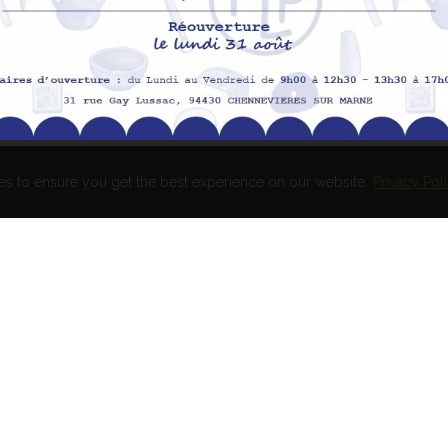
Me
Me
es to ensure you get the best experience on our website.
Privacy Pol
és. Réalisation
EASY HIGH T