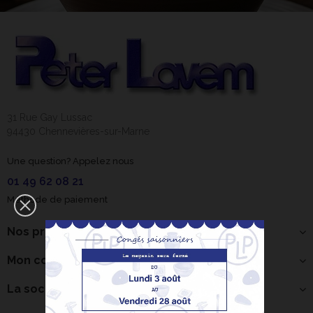
31 Rue Gay Lussac
94430 Chennevières-sur-Marne
Une question? Appelez nous
01 49 62 08 21
Méthode de paiement
Nos produits
Mon compte
La société
Bonjour ! Je suis
votre expert IA
céramique.