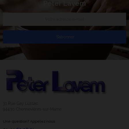
Peter Lavem
S’abonner
31 Rue Gay Lussac
94430 Chennevières-sur-Marne
Une question? Appelez nous