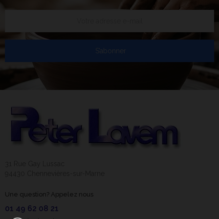
S’abonner
31 Rue Gay Lussac
94430 Chennevières-sur-Marne
Une question? Appelez nous
01 49 62 08 21