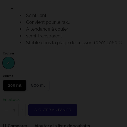
Scintillant
Convient pour le raku
A tendance à couler
semi-transparent
Stable dans la plage de cuisson 1020°-1060°C
Couleur
Volume
200 ml
800 ml
En Stock
AJOUTER AU PANIER
Comparer
Ajouter à la liste de souhaits