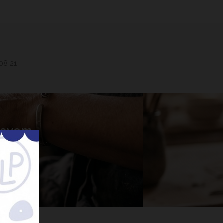
 08 21
 Lavem
nner