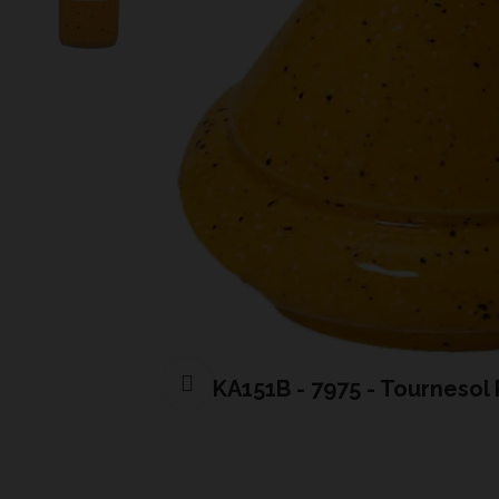
KA151B - 7975 - Tournesol
Cliquer pour agrandir