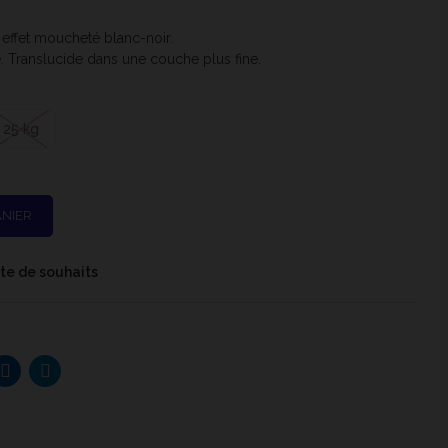
 effet moucheté blanc-noir.
. Translucide dans une couche plus fine.
25 kg
ANIER
iste de souhaits
urnesol PETER LAVEM - 1