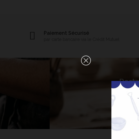
Paiement Sécurisé
par carte bancaire via le Crédit Mutuel
×
Reste
Bonjour ! Je suis votre expert IA
céramique. Comment puis-je vous
aider aujourd'hui ?