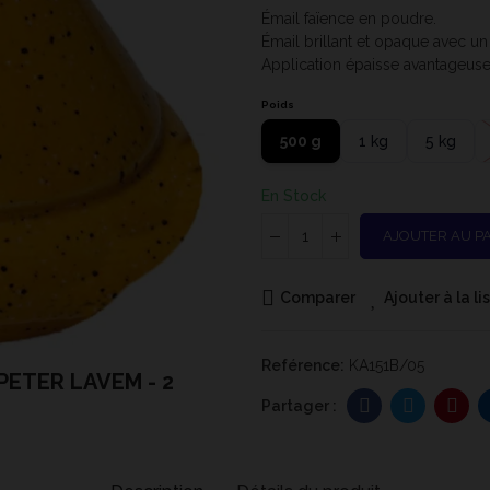
Émail faïence en poudre.
Émail brillant et opaque avec un
Application épaisse avantageuse
Poids
500 g
1 kg
5 kg
En Stock
AJOUTER AU P
Comparer
Ajouter à la l
Reférence:
KA151B/05
 PETER LAVEM - 2
KA151B - 7975 - To