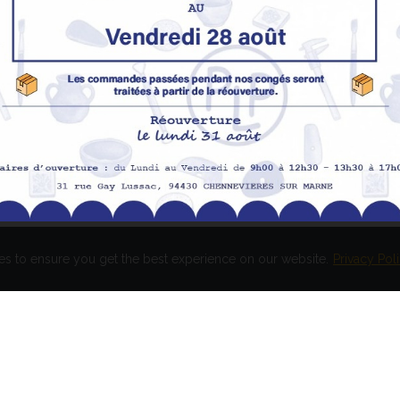
Nos produits
M
Promotions
In
pe
Nouveaux produits
H
Meilleures ventes
Av
Me
Me
es to ensure you get the best experience on our website.
Privacy Pol
és. Réalisation
EASY HIGH T