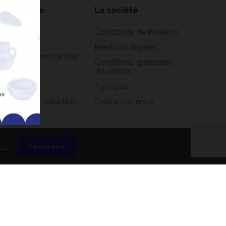
on compte
La société
formations
Conditions de livraison
rsonnelles
Mentions légales
istorique commandes
Conditions générales
oirs
de ventes
s adresses
A propos
s bons de réduction
Contactez nous
icy
J'ai compris!