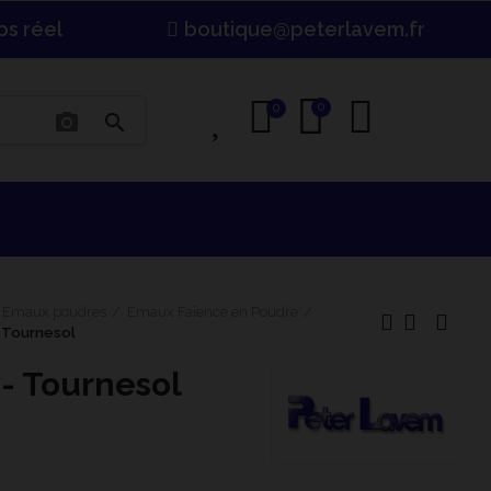
ps réel
boutique@peterlavem.fr
0
0
0
photo_camera
search
Emaux poudres
Emaux Faïence en Poudre
- Tournesol
 - Tournesol