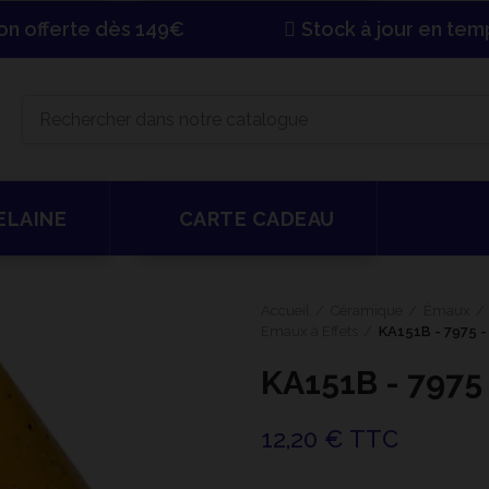
son offerte dès 149€
Stock à jour en tem
ELAINE
CARTE CADEAU
Accueil
Céramique
Émaux
Emaux à Effets
KA151B - 7975 
KA151B - 7975
12,20 € TTC