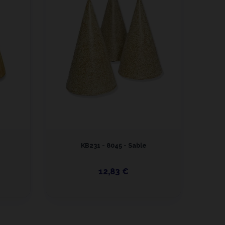
KB231 - 8045 - Sable
K
12,83 €