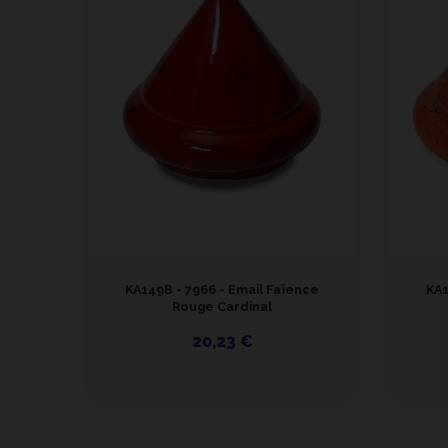
KA149B - 7966 - Email Faïence
KA1
Rouge Cardinal
20,23 €