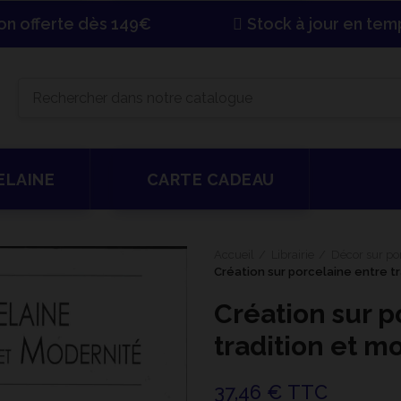
son offerte dès 149€
Stock à jour en tem
ELAINE
CARTE CADEAU
Accueil
Librairie
Décor sur po
Création sur porcelaine entre t
Création sur p
tradition et m
37,46 € TTC