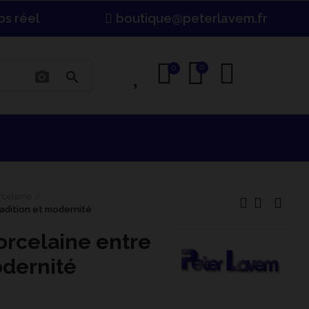
ps réel
boutique@peterlavem.fr
0
0
0
photo_camera
search
rcelaine
radition et modernité
orcelaine entre
odernité