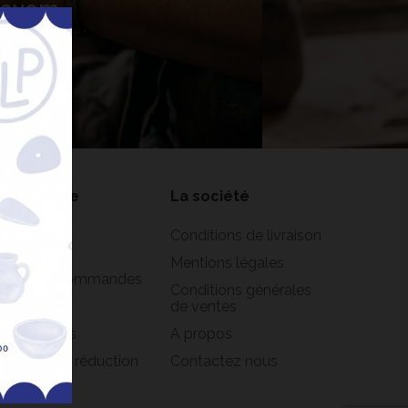
 Lavem
nner
on compte
La société
formations
Conditions de livraison
rsonnelles
Mentions légales
istorique commandes
Conditions générales
oirs
de ventes
s adresses
A propos
s bons de réduction
Contactez nous