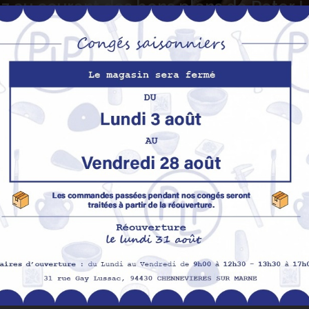
z au courant des bons plans de Peter
S’abo
Nos produits
M
Promotions
In
pe
Nouveaux produits
H
Meilleures ventes
Av
Me
Me