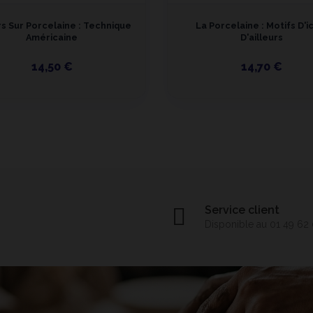
s Sur Porcelaine : Technique
La Porcelaine : Motifs D'ic
Américaine
D'ailleurs
14,50 €
14,70 €
Service client
Disponible au 01 49 62