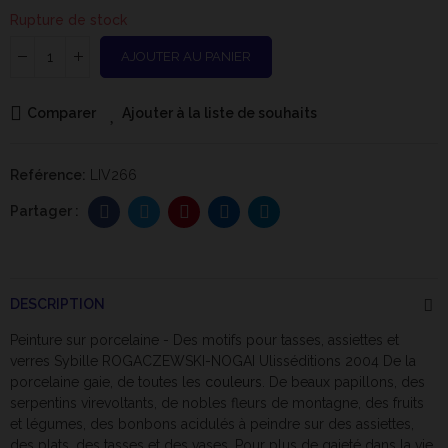
Rupture de stock
AJOUTER AU PANIER
Comparer
Ajouter à la liste de souhaits
Reférence:
LIV266
DESCRIPTION
Peinture sur porcelaine - Des motifs pour tasses, assiettes et
verres Sybille ROGACZEWSKI-NOGAI Ulisséditions 2004 De la
porcelaine gaie, de toutes les
couleurs
. De beaux papillons, des
serpentins virevoltants, de nobles fleurs de montagne, des fruits
et légumes, des bonbons acidulés à peindre sur des assiettes,
des plats, des tasses et des vases. Pour plus de gaieté dans la vie