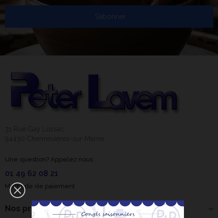
S’abonner
31 Rue Gay Lussac
94430 Chennevières-sur-Marne
Une question? Appelez nous
01 49 62 08 21
Méthode de paiement
Nos produits