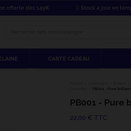
son offerte dès 149€
Stock à jour en tem
ELAINE
CARTE CADEAU
Accueil
Céramique
Émaux
Couvertes
PB001 - Pure brillan
PB001 - Pure b
22,00 € TTC