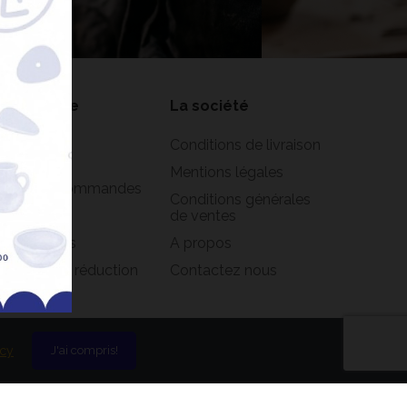
on compte
La société
formations
Conditions de livraison
rsonnelles
Mentions légales
istorique commandes
Conditions générales
oirs
de ventes
s adresses
A propos
s bons de réduction
Contactez nous
icy
J'ai compris!