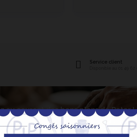
Service client
Disponible au 01 49 62
z au courant des bons plans de Peter
S’abo