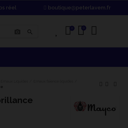
ps réel
boutique@peterlavem.fr
0
0
0
photo_camera
search
Emaux Liquides
Emaux faïence liquides
ce
rillance