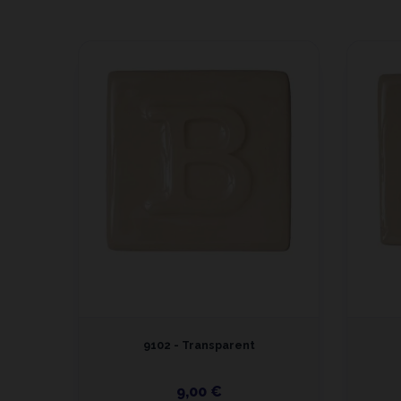
uelé
9102 - Transparent
9,00 €