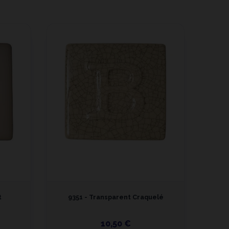
t
9351 - Transparent Craquelé
94
10,50 €