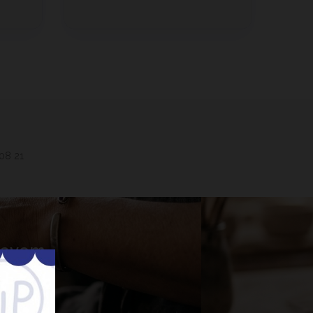
 08 21
 Lavem
nner