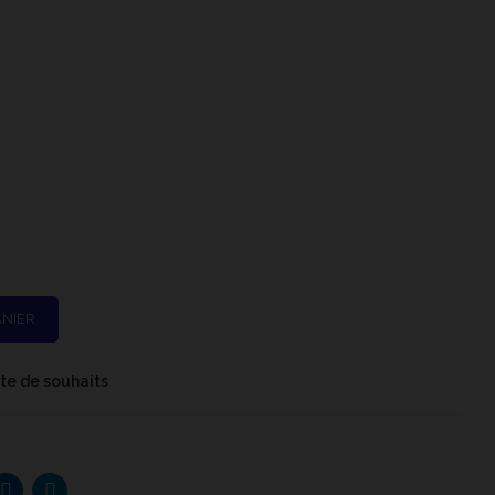
t
ANIER
iste de souhaits