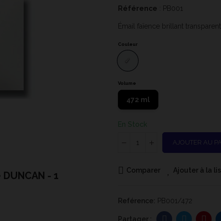
Référence
: PB001
Émail faïence brillant transparen
Couleur
Volume
472 ml
En Stock
AJOUTER AU P
Comparer
Ajouter à la l
ce DUNCAN - 1
Reférence:
PB001/472