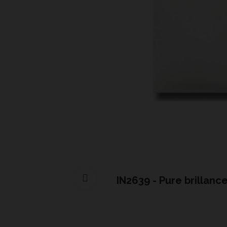
Cliquer pour agrandir
IN2639 - Pure brillan