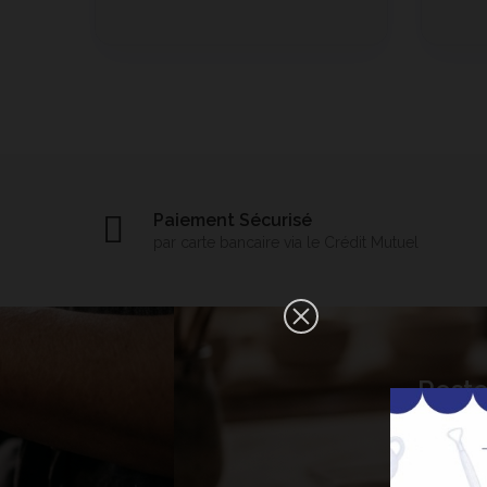
Paiement Sécurisé
par carte bancaire via le Crédit Mutuel
×
Reste
Bonjour ! Je suis votre expert IA
céramique. Comment puis-je vous
aider aujourd'hui ?