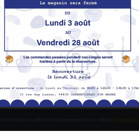
Nos produits
M
Promotions
In
pe
Nouveaux produits
H
Meilleures ventes
Av
Me
Me
es to ensure you get the best experience on our website.
Privacy Pol
és. Réalisation
EASY HIGH T