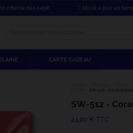
son offerte dès 149€
Stock à jour en tem
ELAINE
CARTE CADEAU
Accueil
Céramique
Émaux
Colorés
SW-512 - Corail Brillan
SW-512 - Corai
24,00 € TTC