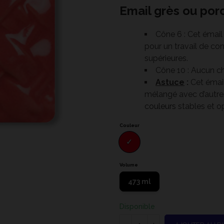
Email grès ou porc
Cône 6 : Cet émail
pour un travail de c
supérieures.
Cône 10 : Aucun ch
Astuce
:
Cet émail
mélangé avec d’autr
couleurs
stables et o
Couleur
Volume
C
473 ml
Disponible