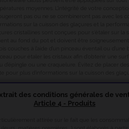
Stoneware Gloss peuvent être appliquées sur tout t
empératures moyennes. L’intégrité de votre concepti
ugeront pas ou ne se combineront pas avec les cou
ormations sur la cuisson des glaçures et la perform
çures cristallines sont conçues pour s'étaler sur la
sent au fond du pot et doivent être soigneusement 
s couches à l’aide d’un pinceau éventail ou d’une 
ceau pour étaler les cristaux afin d’obtenir une surf
 d’épingle ou une craquelure. Évitez de placer des c
uette pour plus d’informations sur la cuisson des gla
xtrait des conditions générales de ven
Article 4 - Produits
particulièrement attirée sur le fait que les conso
leurs, matières premières …) sont élaborés à partir