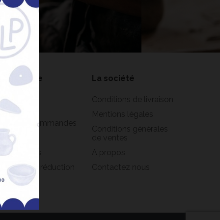
nner
on compte
La société
formations
Conditions de livraison
rsonnelles
Mentions légales
istorique commandes
Conditions générales
oirs
de ventes
s adresses
A propos
s bons de réduction
Contactez nous