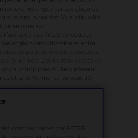
ype de terre grès et sont le produit
on restera inchangée car ces glaçures
leurs environnantes. Voir l’étiquette
ance au cône 10.
 surface avec des éclats de couleur
mélangés avant utilisation et entre
brosse en poils de chèvre. Lorsque la
ace équilibrée. L’application excessive
ristaux trop près du tiers inférieur
çures et la performance au cône 10.
te
mmables commercialisés par PETER
 de matières naturelles dont les