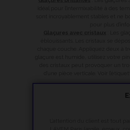
Glaçures brillantes
: Les glaçures 
idéal pour l’intermixabilité à des t
sont incroyablement stables et ne bo
pour plus d’inf
Glaçures avec cristaux
: Les gla
éblouissants. Les cristaux se dépo
chaque couche. Appliquez deux à troi
glaçure est humide, utilisez votre pin
des cristaux peut provoquer un trou
d’une pièce verticale. Voir l’étiq
E
L’attention du client est tout 
LAVEM Paris (argile, émaux, cou