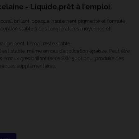
elaine - Liquide prêt à l’emploi
 corail brillant, opaque, hautement pigmenté et formulé
onception stable à des températures moyennes et
angement. L’émail reste stable.
 est stable, même en cas d’application épaisse. Peut être
es
émaux
grès brillant (série SW-500) pour produire des
paques supplémentaires.
ône 10