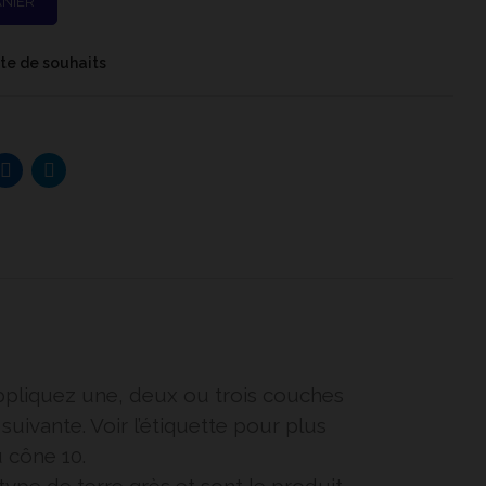
ANIER
iste de souhaits
 Appliquez une, deux ou trois couches
uivante. Voir l’étiquette pour plus
u cône 10.