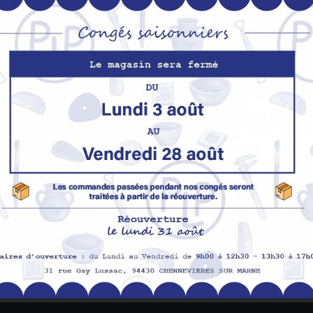
S’abo
Nos produits
M
Promotions
In
pe
Nouveaux produits
H
Meilleures ventes
Av
Me
Me