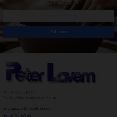
Peter Lavem
S’abonner
31 Rue Gay Lussac
94430 Chennevières-sur-Marne
Une question? Appelez nous
01 49 62 08 21