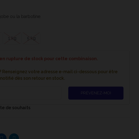
ngobe ou la barbotine.
1 kg
5 kg
 en rupture de stock pour cette combinaison.
 ? Renseignez votre adresse e-mail ci-dessous pour être
notifié dès son retour en stock.
PRÉVENEZ-MOI
iste de souhaits
n rouge (fe-cr-zn) JOHNSON
THEY - 2