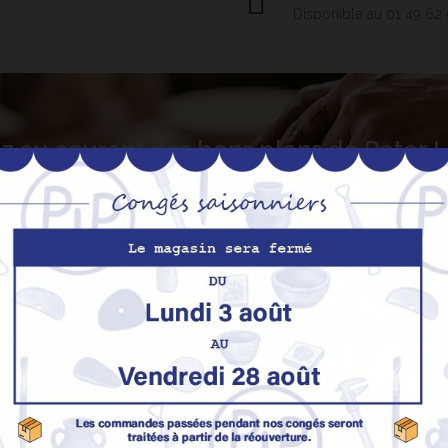
Disponible au 01 49 62
z au courant des bons plans de Peter
S’abo
Nos produits
M
Promotions
In
pe
Nouveaux produits
H