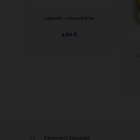
13E5268 - Colorant Brun
4,60 €
euet
1
Paiement Sécurisé