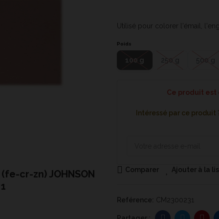
Utilisé pour colorer l'émail, l'e
Poids
100 g
250 g
500 g
Ce produit est
Intéressé par ce produit
Comparer
Ajouter à la l
 (fe-cr-zn) JOHNSON
CT1800 - Colorant bru
 1
MAT
Reférence:
CM2300231