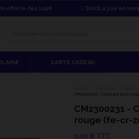
son offerte dès 149€
Stock à jour en tem
ELAINE
CARTE CADEAU
Accueil
Céramique
Couleurs e
CM2300231 - Colorant brun roug
CM2300231 - C
rouge (fe-cr-z
0,00 € TTC