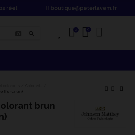
ps réel
boutique@peterlavem.fr
0
0
0
photo_camera
search
t colorants
Colorants
e (fe-cr-zn)
olorant brun
n)