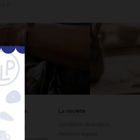
 08 21
 Lavem
nner
on compte
La société
formations
Conditions de livraison
rsonnelles
Mentions légales
istorique commandes