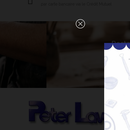
par carte bancaire via le Crédit Mutuel
×
Reste
Bonjour ! Je suis votre expert IA
céramique. Comment puis-je vous
aider aujourd'hui ?