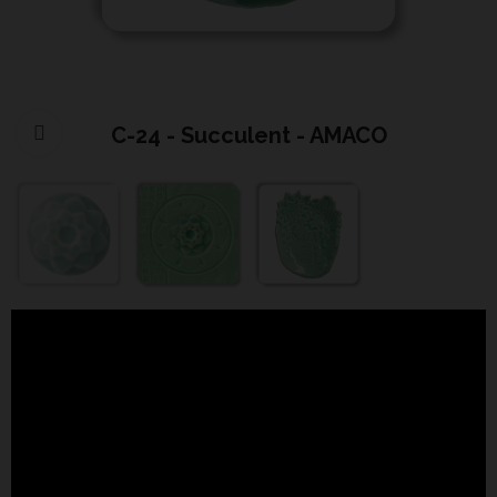
C-24 - Succulent - AMACO
Cliquer pour agrandir