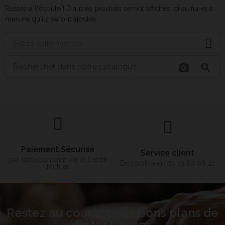
Restez à l'écoute ! D'autres produits seront affichés ici au fur et à
mesure qu'ils seront ajoutés.
photo_camera
search
Paiement Sécurisé
Service client
par carte bancaire via le Crédit
Disponible au 01 49 62 08 21
Mutuel
Restez au courant des bons plans de
Peter Lavem