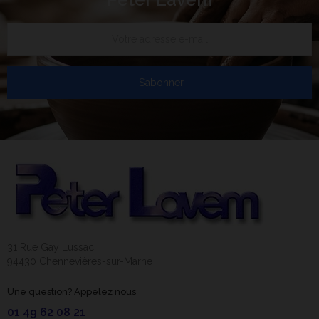
S’abonner
31 Rue Gay Lussac
94430 Chennevières-sur-Marne
Une question? Appelez nous
01 49 62 08 21