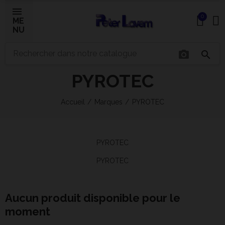
0
ME
NU
×
photo_camera
search
PYROTEC
Bonjour ! Je suis votre expert IA céramique.
Comment puis-je vous aider aujourd'hui ?
Accueil
Marques
PYROTEC
PYROTEC
PYROTEC
Aucun produit disponible pour le
moment