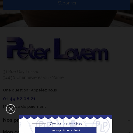
S’abonner
31 Rue Gay Lussac
94430 Chennevières-sur-Marne
Une question? Appelez nous
01 49 62 08 21
Méthode de paiement
Nos produits
Mon compte