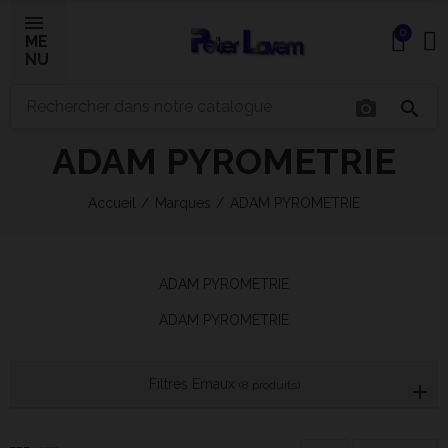
0
ME
NU
photo_camera
search
×
ADAM PYROMETRIE
Bonjour ! Je suis votre expert IA céramique.
Accueil
Marques
ADAM PYROMETRIE
Comment puis-je vous aider aujourd'hui ?
ADAM PYROMETRIE
ADAM PYROMETRIE
Filtres Emaux
(8 produits)